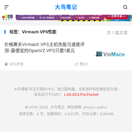
大鸟笔记


标签：Virmach VPS性能
共 1 篇文章
价格屠夫Virmach VPS主机性能与速度评
测-最便宜的OpenVZ VPS只要1美元
VPS评测
赞(
0
)


大鸟博客:专注于国外VPS，独立服务器，主机测评和优惠信息分享!
本站运行于DMIT：
LAX.AS3.Pro.Pocket
© 2016-2026
大鸟笔记
网站地图
privacy-policy
请求次数：4 次，加载用时：0.025 秒，内存占用：6.28 MB