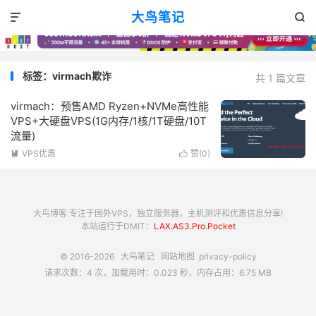
大鸟笔记


标签：virmach欺诈
共 1 篇文章
virmach：预售AMD Ryzen+NVMe高性能
VPS+大硬盘VPS(1G内存/1核/1T硬盘/10T
流量)
VPS优惠
赞(
0
)


大鸟博客:专注于国外VPS，独立服务器，主机测评和优惠信息分享!
本站运行于DMIT：
LAX.AS3.Pro.Pocket
© 2016-2026
大鸟笔记
网站地图
privacy-policy
请求次数：4 次，加载用时：0.023 秒，内存占用：6.75 MB