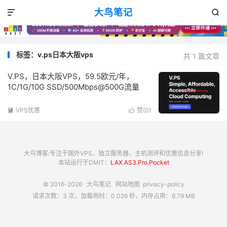
大鸟笔记


标签：v.ps日本大阪vps
共 1 篇文章
V.PS，日本大阪VPS，59.5欧元/年，
1C/1G/10G SSD/500Mbps@500G流量
VPS优惠
赞(
0
)


大鸟博客:专注于国外VPS，独立服务器，主机测评和优惠信息分享!
本站运行于DMIT：
LAX.AS3.Pro.Pocket
© 2016-2026
大鸟笔记
网站地图
privacy-policy
请求次数：3 次，加载用时：0.026 秒，内存占用：6.79 MB