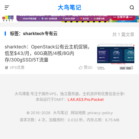
大鸟笔记


标签：sharktech专有云
共 1 篇文章
sharktech：OpenStack公有云主机促销，
低至$43/月，60G高防/4核/8G内
存/300gSSD/5T流量
VPS优惠
赞(
0
)


大鸟博客:专注于国外VPS，独立服务器，主机测评和优惠信息分享!
本站运行于DMIT：
LAX.AS3.Pro.Pocket
© 2016-2026
大鸟笔记
网站地图
privacy-policy
请求次数：4 次，加载用时：0.032 秒，内存占用：6.75 MB