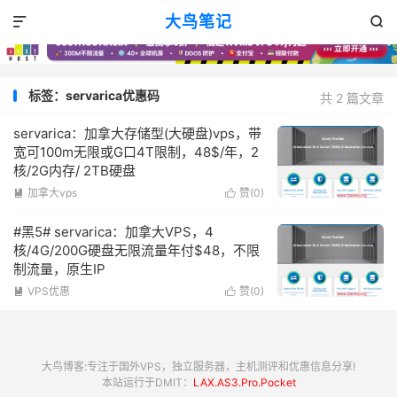
大鸟笔记


标签：servarica优惠码
共 2 篇文章
servarica：加拿大存储型(大硬盘)vps，带
宽可100m无限或G口4T限制，48$/年，2
核/2G内存/ 2TB硬盘
加拿大vps
赞(
0
)


#黑5# servarica：加拿大VPS，4
核/4G/200G硬盘无限流量年付$48，不限
制流量，原生IP
VPS优惠
赞(
0
)


大鸟博客:专注于国外VPS，独立服务器，主机测评和优惠信息分享!
本站运行于DMIT：
LAX.AS3.Pro.Pocket