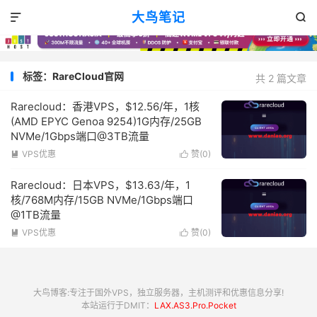
大鸟笔记


标签：RareCloud官网
共 2 篇文章
Rarecloud：香港VPS，$12.56/年，1核
(AMD EPYC Genoa 9254)1G内存/25GB
NVMe/1Gbps端口@3TB流量
VPS优惠
赞(
0
)


Rarecloud：日本VPS，$13.63/年，1
核/768M内存/15GB NVMe/1Gbps端口
@1TB流量
VPS优惠
赞(
0
)


大鸟博客:专注于国外VPS，独立服务器，主机测评和优惠信息分享!
本站运行于DMIT：
LAX.AS3.Pro.Pocket