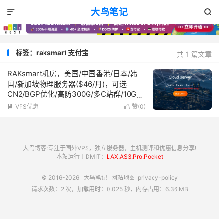
大鸟笔记


标签：raksmart 支付宝
共 1 篇文章
RAKsmart机房，美国/中国香港/日本/韩
国/新加坡物理服务器($46/月)，可选
CN2/BGP优化/高防300G/多C站群/10G大
带宽
VPS优惠
赞(
0
)


大鸟博客:专注于国外VPS，独立服务器，主机测评和优惠信息分享!
本站运行于DMIT：
LAX.AS3.Pro.Pocket
© 2016-2026
大鸟笔记
网站地图
privacy-policy
请求次数：2 次，加载用时：0.025 秒，内存占用：6.36 MB