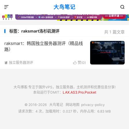
大鸟笔记


标签：raksmart洛杉矶测评
共 1 篇文章
raksmart：韩国独立服务器测评（精品线
路）
独立服务器测评
赞(
0
)


大鸟博客:专注于国外VPS，独立服务器，主机测评和优惠信息分享!
本站运行于DMIT：
LAX.AS3.Pro.Pocket
© 2016-2026
大鸟笔记
网站地图
privacy-policy
请求次数：4 次，加载用时：0.027 秒，内存占用：6.83 MB