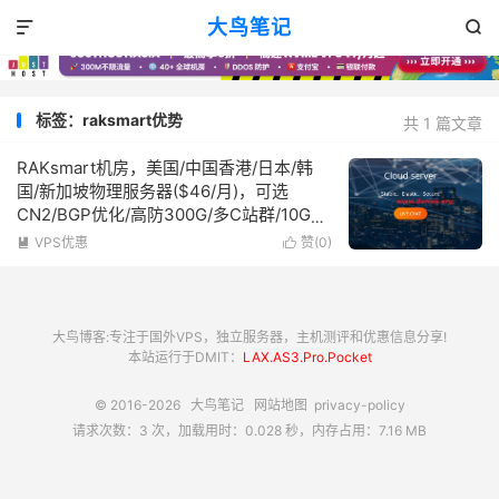
大鸟笔记


标签：raksmart优势
共 1 篇文章
RAKsmart机房，美国/中国香港/日本/韩
国/新加坡物理服务器($46/月)，可选
CN2/BGP优化/高防300G/多C站群/10G大
带宽
VPS优惠
赞(
0
)


大鸟博客:专注于国外VPS，独立服务器，主机测评和优惠信息分享!
本站运行于DMIT：
LAX.AS3.Pro.Pocket
© 2016-2026
大鸟笔记
网站地图
privacy-policy
请求次数：3 次，加载用时：0.028 秒，内存占用：7.16 MB