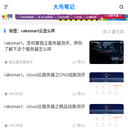
大鸟笔记


标签：raksmart云怎么样
共 3 篇文章
raksmart，圣何塞独立服务器测评，带你
了解下这个服务器怎么样
独立服务器测评
赞(
0
)


raksmart，cloud云服务器之CN2线路测评
VPS评测
赞(
0
)


raksmart：cloud云服务器之精品线路测评
VPS评测
赞(
0
)

