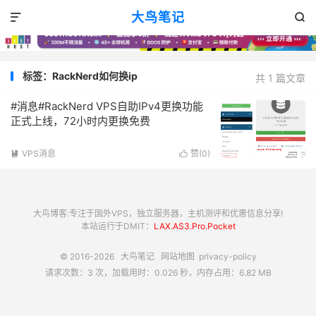
大鸟笔记


标签：RackNerd如何换ip
共 1 篇文章
#消息#RackNerd VPS自助IPv4更换功能
正式上线，72小时内更换免费
VPS消息
赞(
0
)


大鸟博客:专注于国外VPS，独立服务器，主机测评和优惠信息分享!
本站运行于DMIT：
LAX.AS3.Pro.Pocket
© 2016-2026
大鸟笔记
网站地图
privacy-policy
请求次数：3 次，加载用时：0.026 秒，内存占用：6.82 MB