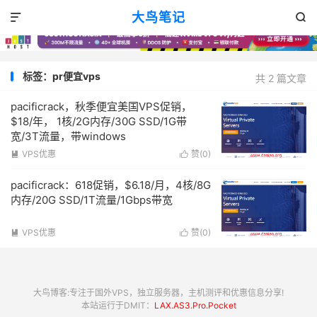
大鸟笔记


标签：pr便宜vps
共 2 篇文章
pacificrack，秋季便宜美国VPS促销，
$18/年， 1核/2G内存/30G SSD/1G带
宽/3T流量，带windows
VPS优惠
赞(
0
)


pacificrack：618促销，$6.18/月，4核/8G
内存/20G SSD/1T流量/1Gbps带宽
VPS优惠
赞(
0
)


大鸟博客:专注于国外VPS，独立服务器，主机测评和优惠信息分享!
本站运行于DMIT：
LAX.AS3.Pro.Pocket