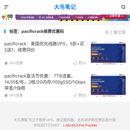
大鸟笔记


标签：pacificrack续费优惠码
共 2 篇文章
pacificrack：美国优化线路VPS，5折+买
2送1，续费同价
VPS优惠
赞(
0
)


pacificrack复活节优惠： 7TB流量，
14.55$/年，2核/2G内存/100gSSD/1Gbps
带宽/1快照
VPS优惠
赞(
0
)


大鸟博客:专注于国外VPS，独立服务器，主机测评和优惠信息分享!
本站运行于DMIT：
LAX.AS3.Pro.Pocket