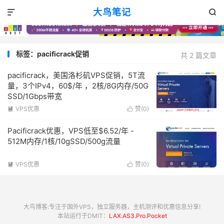
大鸟笔记


标签：pacificrack促销
共 2 篇文章
pacificrack，美国洛杉矶VPS促销，5T流
量，3个IPv4，60$/年 ，2核/8G内存/50G
SSD/1Gbps带宽
VPS优惠
赞(
0
)


Pacificrack优惠，VPS低至$6.52/年 -
512M内存/1核/10gSSD/500g流量
VPS优惠
赞(
0
)


大鸟博客:专注于国外VPS，独立服务器，主机测评和优惠信息分享!
本站运行于DMIT：
LAX.AS3.Pro.Pocket