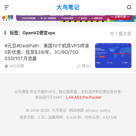
大鸟笔记


标签：OpenVZ便宜vps
共 1 篇文章
#元旦#DediPath：美国10个机房VPS终身
5折优惠，低至$39/年，3C/8G/75G
SSD/10T月流量
VPS优惠
赞(
0
)


大鸟博客:专注于国外VPS，独立服务器，主机测评和优惠信息分享!
本站运行于DMIT：
LAX.AS3.Pro.Pocket
© 2016-2026
大鸟笔记
网站地图
privacy-policy
请求次数：3 次，加载用时：0.026 秒，内存占用：6.67 MB