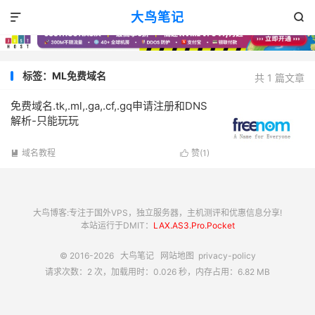
大鸟笔记


标签：ML免费域名
共 1 篇文章
免费域名.tk,.ml,.ga,.cf,.gq申请注册和DNS
解析-只能玩玩
域名教程
赞(
1
)


大鸟博客:专注于国外VPS，独立服务器，主机测评和优惠信息分享!
本站运行于DMIT：
LAX.AS3.Pro.Pocket
© 2016-2026
大鸟笔记
网站地图
privacy-policy
请求次数：2 次，加载用时：0.026 秒，内存占用：6.82 MB