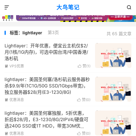
大鸟笔记


第3页
标签：lightlayer
共 65 篇文章
Lightlayer：开年优惠，便宜云主机仅$2/
月(1核/1G内存)，可选中国台湾/中国香港/
洛杉矶
VPS优惠
赞(
1
)


lightlayer：美国圣何塞/洛杉矶云服务器秒
杀$9.9/年(1C1G/50G SSD/1Gbps带宽)，
独立服务器$28/月(E3-1230/8G)
优惠消息
赞(
0
)


lightlayer：美国圣何塞独服，5折优惠，
折后$28/月，E3-1230/8G/2IPV4/硬盘可
选240G SSD或1T HDD，带宽30M优
化/100M直连/200M国际
优惠消息
赞(
0
)

