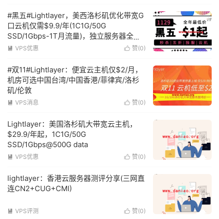
#黑五#Lightlayer，美西洛杉矶优化带宽G
口云机仅需$9.9/年(1C1G/50G
SSD/1Gbps-1T月流量)，独立服务器全场5
折
VPS优惠
赞(
0
)


#双11#Lightlayer：便宜云主机仅$2/月，
机房可选中国台湾/中国香港/菲律宾/洛杉
矶/伦敦
VPS消息
赞(
0
)


Lightlayer：美国洛杉矶大带宽云主机，
$29.9/年起，1C1G/50G
SSD/1Gbps@500G data
VPS优惠
赞(
0
)


lightlayer：香港云服务器测评分享(三网直
连CN2+CUG+CMI)
VPS评测
赞(
0
)

