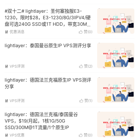
#双十二# lightlayer：圣何塞独服E3-
1230，限时$28，E3-1230/8G/3IPV4/硬
盘可选240G SSD或1T HDD，带宽30M优
化/100M直连/200M国际
优惠消息
赞(
0
)


lightlayer：泰国曼谷原生IP VPS测评分享
VPS评测
赞(
2
)


lightlayer：德国法兰克福原生IP VPS测评
分享
VPS评测
赞(
1
)


lightlayer：德国法兰克福/泰国曼谷
VPS，$19/月起，1核1G/50G
SSD/300M@1T流量/1个原生IP
VPS优惠
赞(
0
)

