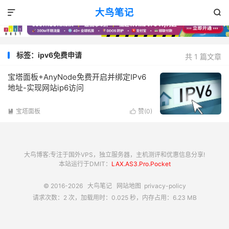
大鸟笔记


标签：ipv6免费申请
共 1 篇文章
宝塔面板+AnyNode免费开启并绑定IPv6
地址-实现网站ip6访问
宝塔面板
赞(
0
)


大鸟博客:专注于国外VPS，独立服务器，主机测评和优惠信息分享!
本站运行于DMIT：
LAX.AS3.Pro.Pocket
© 2016-2026
大鸟笔记
网站地图
privacy-policy
请求次数：2 次，加载用时：0.025 秒，内存占用：6.23 MB