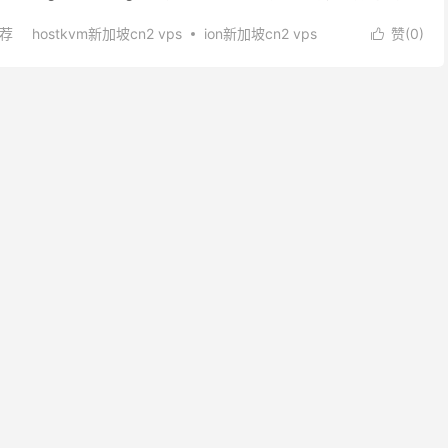
优化一般是指CN2带宽，我...
推荐
hostkvm新加坡cn2 vps
ion新加坡cn2 vps
赞(
0
)

华纳云新加坡cn2 vps
新加坡cn2 gia vps
cn2 vps推荐
新加坡cn2 不限流量
新加坡VPS
坡vps租用