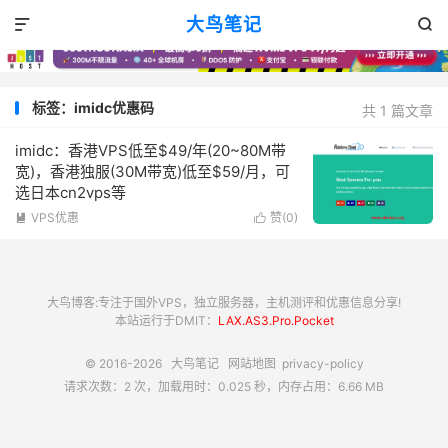
大鸟笔记


标签：imidc优惠码
共 1 篇文章
imidc：香港VPS低至$49/年(20~80M带
宽)，香港独服(30M带宽)低至$59/月，可
选日本cn2vps等
VPS优惠
赞(
0
)


大鸟博客:专注于国外VPS，独立服务器，主机测评和优惠信息分享!
本站运行于DMIT：
LAX.AS3.Pro.Pocket
© 2016-2026
大鸟笔记
网站地图
privacy-policy
请求次数：2 次，加载用时：0.025 秒，内存占用：6.66 MB