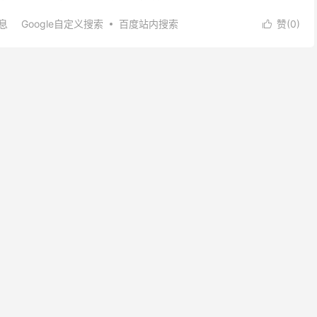
百度这货不支持https，所以，你要用还...
息
Google自定义搜索
百度站内搜索
赞(
0
)
