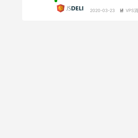
jsDelivr CDN...
2020-03-23
VPS

免费jsDelivr加速