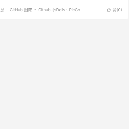
消息
GitHub 图床
Github+jsDelivr+PicGo
赞(
0
)
