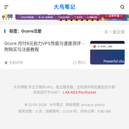
大鸟笔记


标签：Gcore注册
共 1 篇文章
Gcore 月付8元伯力VPS性能与速度测评 -
附购买与注册教程
主机评测
赞(
0
)


大鸟博客:专注于国外VPS，独立服务器，主机测评和优惠信息分享!
本站运行于DMIT：
LAX.AS3.Pro.Pocket
© 2016-2026
大鸟笔记
网站地图
privacy-policy
请求次数：3 次，加载用时：0.024 秒，内存占用：6.80 MB