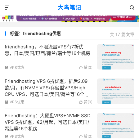
大鸟笔记


标签：friendhosting优惠
共 17 篇文章
friendhosting，不限流量VPS有7折优
惠，日本/美国/巴西/荷兰/瑞士等16个机房
VPS优惠
赞(
0
)


Friendhosting VPS 6折优惠，折后2.09
欧/月，有NVME VPS/存储型VPS/High
CPU VPS，可选日本/美国/荷兰等16个机
房
VPS优惠
赞(
0
)


Friendhosting：大硬盘VPS+NVME SSD
VPS 5折优惠，€2/月起，可选日本/美国/
希腊等16个机房
VPS优惠
赞(
0
)

