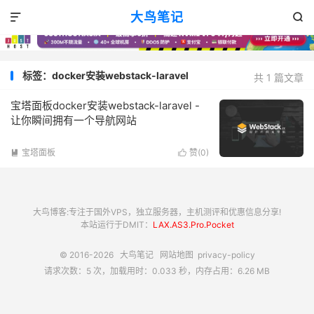
大鸟笔记


标签：docker安装webstack-laravel
共 1 篇文章
宝塔面板docker安装webstack-laravel -
让你瞬间拥有一个导航网站
宝塔面板
赞(
0
)


大鸟博客:专注于国外VPS，独立服务器，主机测评和优惠信息分享!
本站运行于DMIT：
LAX.AS3.Pro.Pocket
© 2016-2026
大鸟笔记
网站地图
privacy-policy
请求次数：5 次，加载用时：0.033 秒，内存占用：6.26 MB