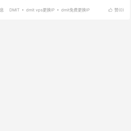
。间隔更换IP地址可能存在...
消息
DMIT
dmit vps更换IP
dmit免费更换IP
赞(
0
)

t怎么换IP
dmit更换ip
dmit更换IP多少钱
dmit更换IP教程