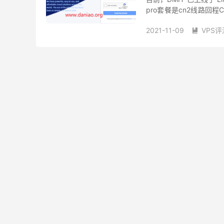
pro套餐是cn2线路回程CN
感兴...
2021-11-09
VPS评

dmit日本cn2 vps测评
dmit日本测试IP
dmi
日本AS10099(9929) V