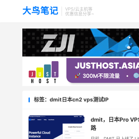
大鸟笔记
VPS/云主机等
优惠信息分享~
标签：dmit日本cn2 vps测试IP
dmit，日本Pro V
路
目前，DMIT 已上线了 Lit