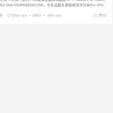
2 GIA/10099(9929)/CMI，今天这篇文章就来测评日本Pro VPS，
测
CTGnet vps
DMIT
dmit vps
赞(
0
)

dmit日本cn2 vps测试IP
dmit日本vps
dmit日本vps测评
t服务器
dmit测试IP
日本100M带宽vps
PS
日本cn2 vps
日本pro vps