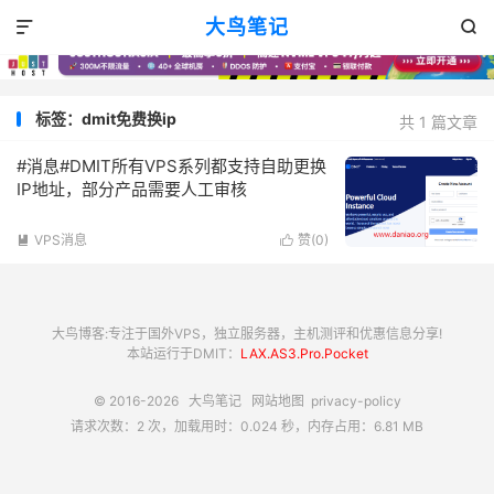
大鸟笔记


标签：dmit免费换ip
共 1 篇文章
#消息#DMIT所有VPS系列都支持自助更换
IP地址，部分产品需要人工审核
VPS消息
赞(
0
)


大鸟博客:专注于国外VPS，独立服务器，主机测评和优惠信息分享!
本站运行于DMIT：
LAX.AS3.Pro.Pocket
© 2016-2026
大鸟笔记
网站地图
privacy-policy
请求次数：2 次，加载用时：0.024 秒，内存占用：6.81 MB