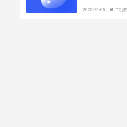
购买，每个容器实列都是限量
2020-12-05
主机教

Ucloud
ucloud容器