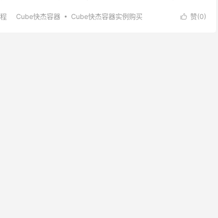
500台，UCloud官网已注册且完...
程
Cube快杰容器
Cube快杰容器实例购买
赞(
0
)

安装宝塔
宝塔面板