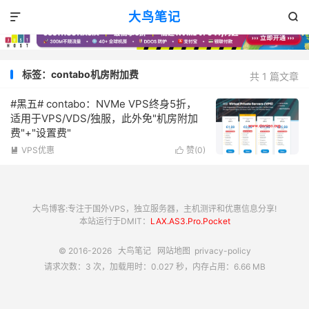
大鸟笔记


标签：contabo机房附加费
共 1 篇文章
#黑五# contabo：NVMe VPS终身5折，
适用于VPS/VDS/独服，此外免"机房附加
费"+"设置费"
VPS优惠
赞(
0
)


大鸟博客:专注于国外VPS，独立服务器，主机测评和优惠信息分享!
本站运行于DMIT：
LAX.AS3.Pro.Pocket
© 2016-2026
大鸟笔记
网站地图
privacy-policy
请求次数：3 次，加载用时：0.027 秒，内存占用：6.66 MB