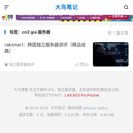
大鸟笔记


标签：cn2 gia 服务器
共 1 篇文章
raksmart：韩国独立服务器测评（精品线
路）
独立服务器测评
赞(
0
)


大鸟博客:专注于国外VPS，独立服务器，主机测评和优惠信息分享!
本站运行于DMIT：
LAX.AS3.Pro.Pocket
© 2016-2026
大鸟笔记
网站地图
privacy-policy
请求次数：3 次，加载用时：0.025 秒，内存占用：6.84 MB