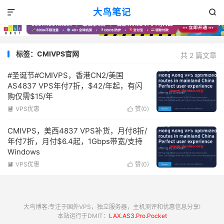
大鸟笔记


标签：CMIVPS官网
共 2 篇文章
#圣诞节#CMIVPS，香港CN2/美国
AS4837 VPS年付7折，$42/年起，有闪
购仅需$15/年
VPS优惠
赞(
0
)


CMIVPS，美西4837 VPS补货，月付8折/
年付7折，月付$6.4起，1Gbps带宽/支持
Windows
VPS优惠
赞(
0
)


大鸟博客:专注于国外VPS，独立服务器，主机测评和优惠信息分享!
本站运行于DMIT：
LAX.AS3.Pro.Pocket