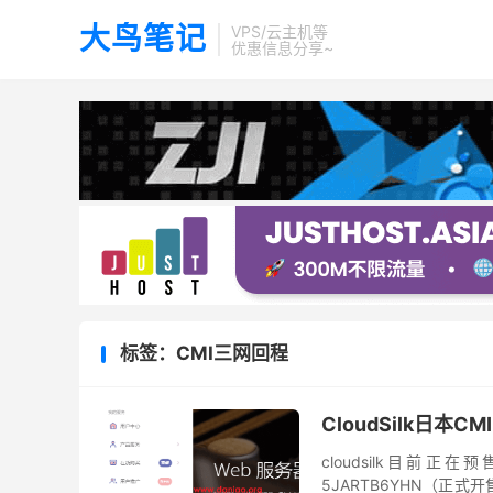
大鸟笔记
VPS/云主机等
优惠信息分享~
标签：CMI三网回程
CloudSilk日本
cloudsilk目前
5JARTB6YHN（正式