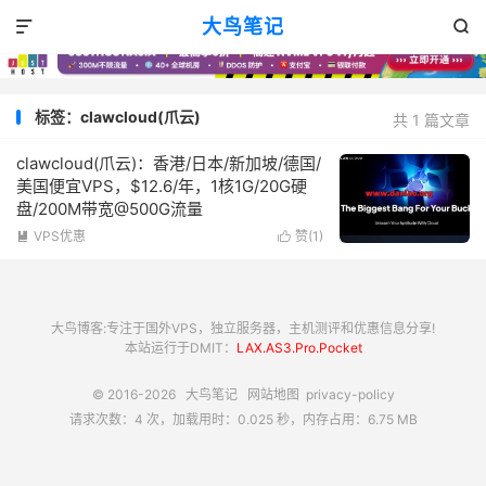
大鸟笔记


标签：clawcloud(爪云)
共 1 篇文章
clawcloud(爪云)：香港/日本/新加坡/德国/
美国便宜VPS，$12.6/年，1核1G/20G硬
盘/200M带宽@500G流量
VPS优惠
赞(
1
)


大鸟博客:专注于国外VPS，独立服务器，主机测评和优惠信息分享!
本站运行于DMIT：
LAX.AS3.Pro.Pocket
© 2016-2026
大鸟笔记
网站地图
privacy-policy
请求次数：4 次，加载用时：0.025 秒，内存占用：6.75 MB