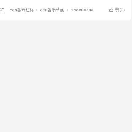
起来也是免北岸的。支持按...
程
cdn香港线路
cdn香港节点
NodeCache
赞(
0
)

N加速
免费香港节点