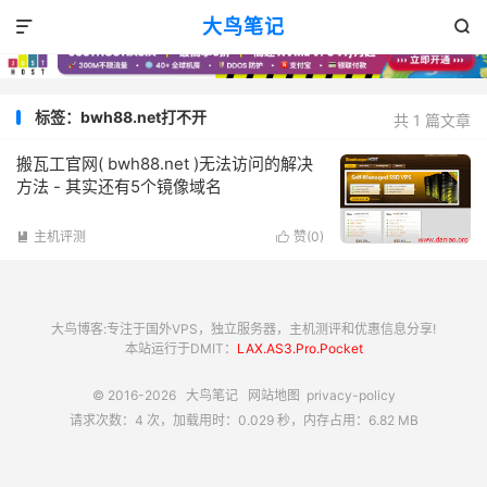
大鸟笔记


标签：bwh88.net打不开
共 1 篇文章
搬瓦工官网( bwh88.net )无法访问的解决
方法 - 其实还有5个镜像域名
主机评测
赞(
0
)


大鸟博客:专注于国外VPS，独立服务器，主机测评和优惠信息分享!
本站运行于DMIT：
LAX.AS3.Pro.Pocket
© 2016-2026
大鸟笔记
网站地图
privacy-policy
请求次数：4 次，加载用时：0.029 秒，内存占用：6.82 MB