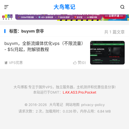
大鸟笔记


标签：buyvm 奈非
共 1 篇文章
buyvm，全新流媒体优化vps（不限流量）
- $5/月起，附解锁教程
VPS优惠
赞(
0
)


大鸟博客:专注于国外VPS，独立服务器，主机测评和优惠信息分享!
本站运行于DMIT：
LAX.AS3.Pro.Pocket
© 2016-2026
大鸟笔记
网站地图
privacy-policy
请求次数：2 次，加载用时：0.026 秒，内存占用：6.84 MB