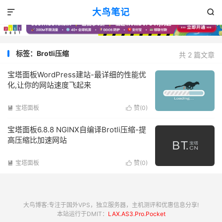
大鸟笔记


标签：Brotli压缩
共 2 篇文章
宝塔面板WordPress建站-最详细的性能优
化,让你的网站速度飞起来
宝塔面板
赞(
0
)


宝塔面板6.8.8 NGINX自编译Brotli压缩-提
高压缩比加速网站
宝塔面板
赞(
0
)


大鸟博客:专注于国外VPS，独立服务器，主机测评和优惠信息分享!
本站运行于DMIT：
LAX.AS3.Pro.Pocket