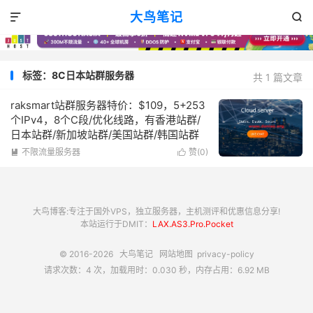
大鸟笔记


标签：8C日本站群服务器
共 1 篇文章
raksmart站群服务器特价：$109，5+253
个IPv4，8个C段/优化线路，有香港站群/
日本站群/新加坡站群/美国站群/韩国站群
不限流量服务器
赞(
0
)


大鸟博客:专注于国外VPS，独立服务器，主机测评和优惠信息分享!
本站运行于DMIT：
LAX.AS3.Pro.Pocket
© 2016-2026
大鸟笔记
网站地图
privacy-policy
请求次数：4 次，加载用时：0.030 秒，内存占用：6.92 MB