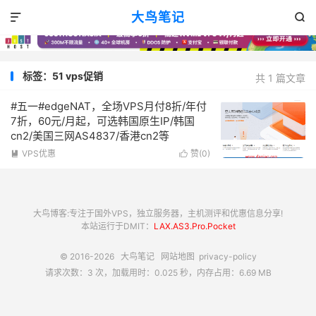
大鸟笔记


标签：51 vps促销
共 1 篇文章
#五一#edgeNAT，全场VPS月付8折/年付
7折，60元/月起，可选韩国原生IP/韩国
cn2/美国三网AS4837/香港cn2等
VPS优惠
赞(
0
)


大鸟博客:专注于国外VPS，独立服务器，主机测评和优惠信息分享!
本站运行于DMIT：
LAX.AS3.Pro.Pocket
© 2016-2026
大鸟笔记
网站地图
privacy-policy
请求次数：3 次，加载用时：0.025 秒，内存占用：6.69 MB