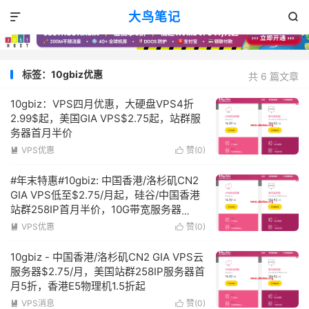
大鸟笔记


标签：10gbiz优惠
共 6 篇文章
10gbiz：VPS四月优惠，大硬盘VPS4折
2.99$起，美国GIA VPS$2.75起，站群服
务器首月半价
VPS优惠
赞(
0
)


#年末特惠#10gbiz: 中国香港/洛杉矶CN2
GIA VPS低至$2.75/月起，硅谷/中国香港
站群258IP首月半价，10G带宽服务器
$439起
VPS优惠
赞(
0
)


10gbiz - 中国香港/洛杉矶CN2 GIA VPS云
服务器$2.75/月，美国站群258IP服务器首
月5折，香港E5物理机1.5折起
VPS消息
赞(
0
)

