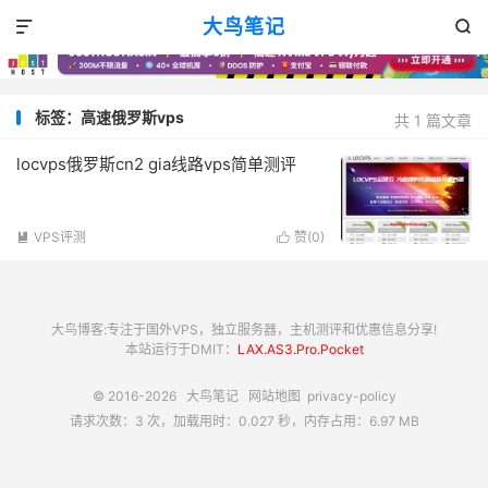
大鸟笔记


标签：高速俄罗斯vps
共 1 篇文章
locvps俄罗斯cn2 gia线路vps简单测评
VPS评测
赞(
0
)


大鸟博客:专注于国外VPS，独立服务器，主机测评和优惠信息分享!
本站运行于DMIT：
LAX.AS3.Pro.Pocket
© 2016-2026
大鸟笔记
网站地图
privacy-policy
请求次数：3 次，加载用时：0.027 秒，内存占用：6.97 MB