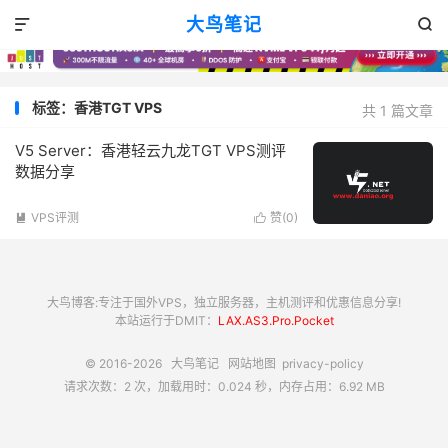
大鸟笔记


标签：香港TGT VPS
共 1 篇文章
V5 Server：香港轻云九龙TGT VPS测评
数据分享
VPS评测
赞(
0
)


大鸟博客:专注于国外VPS，独立服务器，主机测评和优惠信息分享!
本站运行于DMIT：
LAX.AS3.Pro.Pocket
© 2016-2026
大鸟笔记
网站地图
privacy-policy
请求次数：2 次，加载用时：0.024 秒，内存占用：6.92 MB