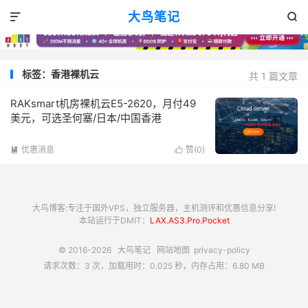
大鸟笔记


标签：香港裸机云
共 1 篇文章
RAKsmart机房裸机云E5-2620，月付49
美元，可选圣何塞/日本/中国香港
优惠消息
赞(
0
)


大鸟博客:专注于国外VPS，独立服务器，主机测评和优惠信息分享!
本站运行于DMIT：
LAX.AS3.Pro.Pocket
© 2016-2026
大鸟笔记
网站地图
privacy-policy
请求次数：3 次，加载用时：0.025 秒，内存占用：6.80 MB