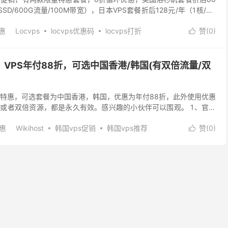
gSSD/600G流量/100M带宽），日本VPS套餐折后128元/年（1核/4G
0...
惠
Locvps
locvps优惠码
locvps打折
赞(
0
)

ps
美国打折vps
香港便宜vps
香港打折vps
特惠，VPS年付88折，可选中国香港/韩国(有双倍流量/双
22年中秋特惠，可选套餐为中国香港，韩国，优惠为年付88折，此外使用优惠
或者双倍资源，都是永久有效。感兴趣的小伙伴可以围观。 1、官网
...
优惠
Wikihost
韩国vps促销
韩国vps推荐
赞(
0
)

优惠vps
香港vps推荐
香港不限流量vps
香港优惠vps
折vps