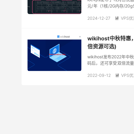
元/年（1核/2G内存/20
内存/20gSSD/600G流量/1
2024-12-27
VPS优

locvps折扣
美国便宜v
wikihost中秋
倍资源可选)
wikihost发布20
码后，还可享受双倍流量
网址，https://idc.wiki/ 2
2022-09-12
VPS

韩国不限流量vps
韩国
香港大带宽vps
香港打