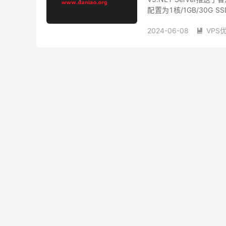
配置为1核/1GB/30G S
云A套餐目前可选业务...
2024-06-08
VPS

香港cn2直连vps
香港
香港大带宽vps
香港直