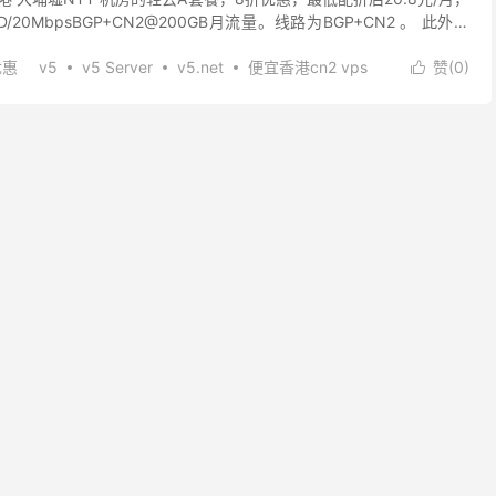
SD/20MbpsBGP+CN2@200GB月流量。线路为BGP+CN2 。 此外轻
优惠
v5
v5 Server
v5.net
便宜香港cn2 vps
赞(
0
)

vps优惠
香港优化便宜vps
香港便宜cn2 vps
连优化vps