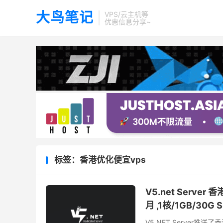
大鸟笔记
VPS/云主机等
优惠信息分享~
标签：香港优化便宜vps
V5.net Serv
月 ,1核/1GB/30G 
V5.NET Server推