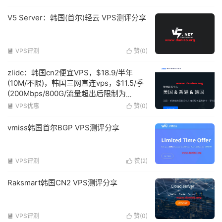
V5 Server：韩国(首尔)轻云 VPS测评分享
VPS评测
赞(
0
)


zlidc：韩国cn2便宜VPS，$18.9/半年
(10M/不限)，韩国三网直连vps，$11.5/季
(200Mbps/800G/流量超出后限制为
3Mbps)
VPS优惠
赞(
0
)


vmiss韩国首尔BGP VPS测评分享
VPS评测
赞(
2
)


Raksmart韩国CN2 VPS测评分享
VPS评测
赞(
0
)

