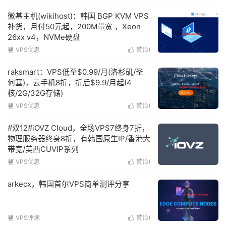
微基主机(wikihost)：韩国 BGP KVM VPS
补货，月付50元起，200M带宽 ，Xeon
26xx v4，NVMe硬盘
VPS优惠
赞(
0
)


raksmart：VPS低至$0.99/月(洛杉矶/圣
何塞)，云手机8折，折后$9.9/月起(4
核/2G/32G存储)
VPS优惠
赞(
0
)


#双12#iOVZ Cloud，全场VPS7终身7折，
物理服务器终身8折，有韩国原生IP/香港大
带宽/美西CUVIP系列
VPS优惠
赞(
0
)


arkecx，韩国首尔VPS简单测评分享
VPS评测
赞(
0
)

