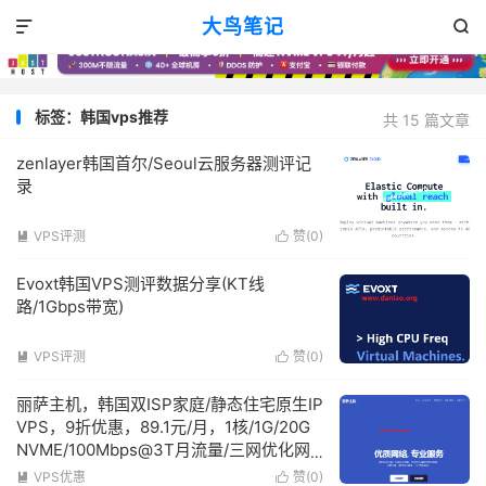
大鸟笔记


标签：韩国vps推荐
共 15 篇文章
zenlayer韩国首尔/Seoul云服务器测评记
录
VPS评测
赞(
0
)


Evoxt韩国VPS测评数据分享(KT线
路/1Gbps带宽)
VPS评测
赞(
0
)


丽萨主机，韩国双ISP家庭/静态住宅原生IP
VPS，9折优惠，89.1元/月，1核/1G/20G
NVME/100Mbps@3T月流量/三网优化网
络
VPS优惠
赞(
0
)

