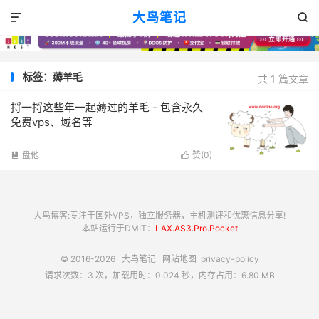
大鸟笔记


标签：薅羊毛
共 1 篇文章
捋一捋这些年一起薅过的羊毛 - 包含永久
免费vps、域名等
盘他
赞(
0
)


大鸟博客:专注于国外VPS，独立服务器，主机测评和优惠信息分享!
本站运行于DMIT：
LAX.AS3.Pro.Pocket
© 2016-2026
大鸟笔记
网站地图
privacy-policy
请求次数：3 次，加载用时：0.024 秒，内存占用：6.80 MB