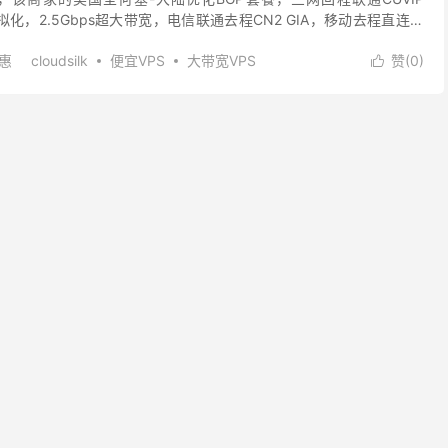
拟化，2.5Gbps超大带宽，电信联通去程CN2 GIA，移动去程直连，
512M/80...
优惠
cloudsilk
便宜VPS
大带宽VPS
赞(
0
)

vps
美国便宜vps
美国大带宽VPS
联通CUVIP 4837