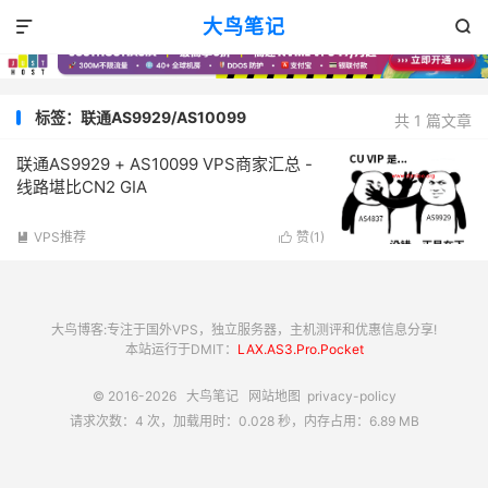
大鸟笔记


标签：联通AS9929/AS10099
共 1 篇文章
联通AS9929 + AS10099 VPS商家汇总 -
线路堪比CN2 GIA
VPS推荐
赞(
1
)


大鸟博客:专注于国外VPS，独立服务器，主机测评和优惠信息分享!
本站运行于DMIT：
LAX.AS3.Pro.Pocket
© 2016-2026
大鸟笔记
网站地图
privacy-policy
请求次数：4 次，加载用时：0.028 秒，内存占用：6.89 MB